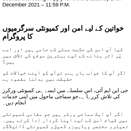
December 2021 – 11:59 P.M.
خواتین کے لیے امن اور کمیونٹی سرگرمیوں
کا پروگرام
کیا آپ امن کی حکمت عملی کے حامی ہیں اور اسے
پُر اثر بنانے کے لیے بہترین موقع کی تلاش میں
ہیں؟
اگر آپ کا جواب ہاں ہے، توآپ کو اپنے خیالات کو
حقیقت میں بدلنا مقصود ہے
جی این ایم آئی، اس سلسلے میں ایسے ہی کمیونٹی ورکرز
کی تلاش کررہا ہےجو سماجی ماحول میں اپنی خدمات
انجام دیں۔
اگر آپ ایک سماجی ورکر ہیں جو مقامی کمیونٹی
میں قیام امن کے لیے اپنا کردار ادا کرتے ہیں۔
تھیٹر، مختصر ویڈیوز، کھیل، کمیونٹی ڈائیلاگ،