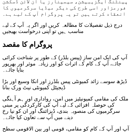
پینٹنگ ایگزیبیشن، سیمینارز یا آن لائن ڈسکشن
فورمزاور اسی طرح کی دیگر میڈیا سرگرمیوں کا
انعقاد کرتے ہیں تو یہ پروگرام آپ کے لیے ہے۔
درج ذیل تفصیلات کا مطالعہ کریں اور اگر یہ آپ کے لیے
مناسب ہیں تو اپنی درخواست بھیجیں
پروگرام کا مقصد
آپ کی ایک امن ساز (پیس بلڈر) کے طور پر شناخت کرائی
جائے، آپ کے کام کے اثرات کو اور زیادہ موثر اور بھرپور
بنایا جائے۔
ڈیڑھ سوسے زائد کمیونٹی پیس بلڈرز اور انکا وسیع اور بڑا
ڈیجیٹل کمیونٹی نیٹ ورک بنانا
ملک کی مقامی کمیونیٹیز میں امن، رواداری اور ہم آہنگی
کی حوصلہ افزائی کے لیے آپ کی کارکردگی پر مبنی
سرگرمیوں کی منصوبہ بندی، ڈیزائننگ اور ان کو نیا رخ
دینے میں آپ سے تعاون کیا جائے۔
آپ اور آپ کے کام کو مقامی، قومی اور بین الاقومی سطح