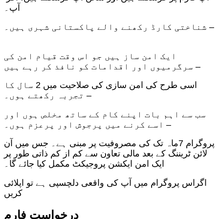
آپ
۔
شناختی کارڈ رکھنے والے پاکستانی شہری ہیں۔ –
ایک امن ساز ہیں جو اس وقت قیام امن کی
سرگرمیوں اور اقدامات کو نافذ کر رہے ہیں –
اسی طرح کی امن سازی کی صلاحیت میں 2 سال کا
تجربہ رکھتے ہوں۔
–
سب سے اہم بات اپنے کام کے ساتھ مخلص ہوں اور
اسے کرنے میں پرجوش اور پرعزم ہوں۔
–
پروگرام 7ماہ تک کی مصروفیت پر مبنی ہے۔ جس میں آن
لائن ٹریننگ کے بعد مالی تعاون سے کم از کم ذاتی طور پر
ایک امن ایکشن پروجیکٹ مکمل کیا جائے گا۔
اگراس پروگرام میں آپ کی واقعی دلچسپی ہے تو اپلائی
کریں
درخواست فارم