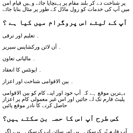
پر شناخت دے کر بلند مقام پر پہنچایا جائے وہیں قیام امن
میں آپ کی خدمات کو رول ماڈل کے طور پر مثال بنایا جائے
آپ کے لیئے اس پروگرام میں کیا ہے ؟
۔ تعلیم اور ترقی
۔ آن لائن ورکشاپس سیریز
۔ مالیاتی تعاون
۔ ایونٹس کا انعقاد
۔ بین الاقوامی شناخت اور اعزاز
بہترین موقع ہے کہ آپ خود اور اپنے کام کو بین الاقوامی
پلیٹ فارم تک لے جائیں اور اس غیر معمولی کام پر اعزاز
حاصل کرنے کا نادر موقع پائیں
کس طرح آپ اس کا حصہ بن سکتے ہیں؟
آپ فارم پُر کرسکتے ہیں اور سائن اپ کرسکتے ہیں، اگر